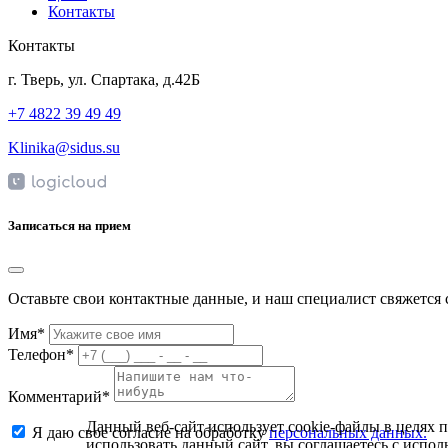
Контакты
Контакты
г. Тверь, ул. Спартака, д.42Б
+7 4822 39 49 49
Klinika@sidus.su
Записаться на прием
Оставьте свои контактные данные, и наш специалист свяжется 
Имя*
Телефон*
Комментарий*
Данный веб-сайт использует cookie-файлы в целях 
Я даю свое согласие на обработку
персональных данных.
использовать данный сайт, вы соглашаетесь с испо