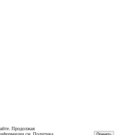
сайте. Продолжая
 информации см.
Политика
Принять