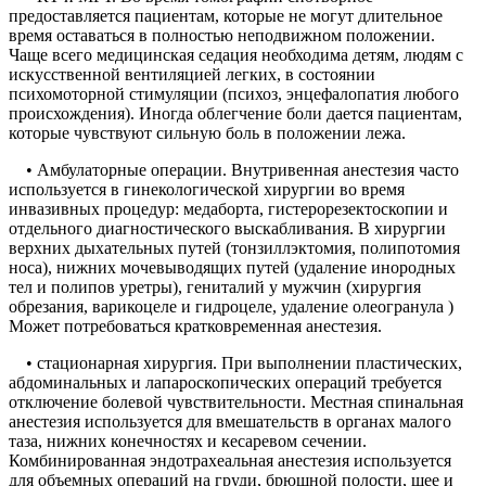
предоставляется пациентам, которые не могут длительное
время оставаться в полностью неподвижном положении.
Чаще всего медицинская седация необходима детям, людям с
искусственной вентиляцией легких, в состоянии
психомоторной стимуляции (психоз, энцефалопатия любого
происхождения). Иногда облегчение боли дается пациентам,
которые чувствуют сильную боль в положении лежа.
• Амбулаторные операции. Внутривенная анестезия часто
используется в гинекологической хирургии во время
инвазивных процедур: медаборта, гистерорезектоскопии и
отдельного диагностического выскабливания. В хирургии
верхних дыхательных путей (тонзиллэктомия, полипотомия
носа), нижних мочевыводящих путей (удаление инородных
тел и полипов уретры), гениталий у мужчин (хирургия
обрезания, варикоцеле и гидроцеле, удаление олеогранула )
Может потребоваться кратковременная анестезия.
• стационарная хирургия. При выполнении пластических,
абдоминальных и лапароскопических операций требуется
отключение болевой чувствительности. Местная спинальная
анестезия используется для вмешательств в органах малого
таза, нижних конечностях и кесаревом сечении.
Комбинированная эндотрахеальная анестезия используется
для объемных операций на груди, брюшной полости, шее и