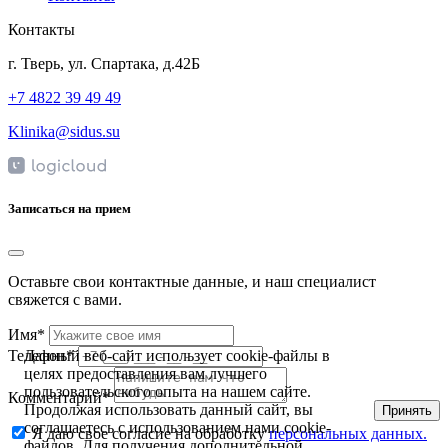
Контакты
г. Тверь, ул. Спартака, д.42Б
+7 4822 39 49 49
Klinika@sidus.su
Записаться на прием
Оставьте свои контактные данные, и наш специалист
свяжется с вами.
Имя*
Данный веб-сайт использует cookie-файлы в
Телефон*
целях предоставления вам лучшего
пользовательского опыта на нашем сайте.
Комментарий*
Продолжая использовать данный сайт, вы
Принять
соглашаетесь с использованием нами cookie-
Я даю свое согласие на обработку
персональных данных.
файлов. Для получения дополнительной