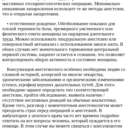
массивных отоларингологических операциях. Минимально
инвазивная лапароскопия использует те же методы анестезии,
что и открытая лапаротомия.
• естественное рождение. Обезболивание показано для
плохой терпимости боли, чрезмерного умственного или
физического ответа женщины на ощущения длительного
труда. Можно использовать эпидуральную анестезию или
поверхностный автоанализ с использованием закиси азота. В
обоих случаях нет значительного торможения центральной
нервной системы, пациент остается в сознании, что позволяет
контролировать общую активность и состояние женщины.
Консультация анестезиолога особенно необходима людям со
сложной историей, аллергией на многие лекарства,
хроническими заболеваниями и органическими изменениями
(стеноз, атрофия) верхних дыхательных путей. Для этого
необходимо заранее определить тип соответствующей
анестезии, пройти обследование, выявить наличие /
отсутствие негативных реакций на обычные анальгетики.
Кроме того, разговор с компетентным анестезиологом может
преодолеть страх перед операцией и анестезией. В
амбулатории у штатного врача часто нет времени подробно
ответить на все вопросы человека, который нуждается в его
помощи. В этом случае вы можете связаться с консультантом