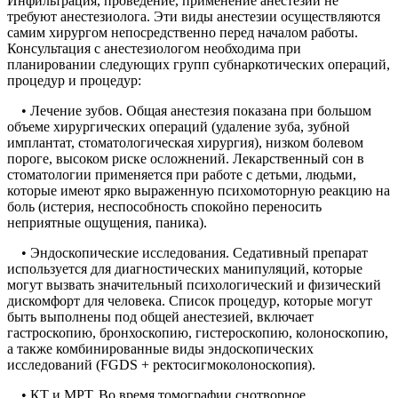
Инфильтрация, проведение, применение анестезии не
требуют анестезиолога. Эти виды анестезии осуществляются
самим хирургом непосредственно перед началом работы.
Консультация с анестезиологом необходима при
планировании следующих групп субнаркотических операций,
процедур и процедур:
• Лечение зубов. Общая анестезия показана при большом
объеме хирургических операций (удаление зуба, зубной
имплантат, стоматологическая хирургия), низком болевом
пороге, высоком риске осложнений. Лекарственный сон в
стоматологии применяется при работе с детьми, людьми,
которые имеют ярко выраженную психомоторную реакцию на
боль (истерия, неспособность спокойно переносить
неприятные ощущения, паника).
• Эндоскопические исследования. Седативный препарат
используется для диагностических манипуляций, которые
могут вызвать значительный психологический и физический
дискомфорт для человека. Список процедур, которые могут
быть выполнены под общей анестезией, включает
гастроскопию, бронхоскопию, гистероскопию, колоноскопию,
а также комбинированные виды эндоскопических
исследований (FGDS + ректосигмоколоноскопия).
• КТ и МРТ. Во время томографии снотворное