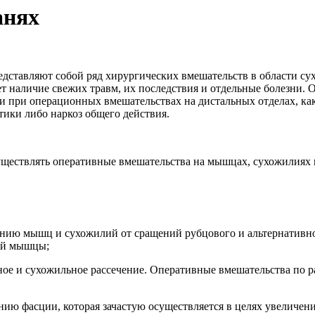
анях
едставляют собой ряд хирургических вмешательств в области с
 наличие свежих травм, их последствия и отдельные болезни. 
ии при операционных вмешательствах на дистальных отделах, к
тики либо наркоз общего действия.
существлять оперативные вмешательства на мышцах, сухожилиях
ию мышц и сухожилий от сращений рубцового и альтернативного
ой мышцы;
е и сухожильное рассечение. Оперативные вмешательства по р
ю фасции, которая зачастую осуществляется в целях увеличения