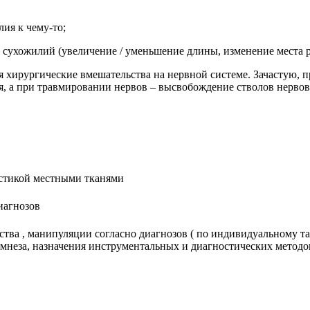
ия к чему-то;
ухожилий (увеличение / уменьшение длины, изменение места ра
я хирургические вмешательства на нервной системе. Зачастую,
я, а при травмировании нервов – высвобождение стволов нервов 
астикой местными тканями
иагнозов
тва , манипуляции согласно диагнозов ( по индивидуальному та
намнеза, назначения инструментальных и диагностических методо