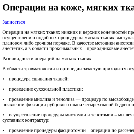
Операции на коже, мягких тк
Записаться
Операции на мягких тканях нижних и верхних конечностей пр
осуществлению подобных процедур на мягких тканях выступает
плановом либо срочном порядке. В качестве методики анестез
анестетик, а в области проксимальных – проводниковые анесте
Разновидности операций на мягких тканях
В области травматологии и ортопедии зачастую приходится о
• процедура сшивания тканей;
• проведение сухожильной пластики;
• проведение миолиза и тенолиза — процедур по высвобожден
появлении фиксации рубцового плана четырехглавой бедренн
• осуществление процедуры миотомии и тенотомии ‒ мышечно
суставных контрактур;
• проведение процедуры фасциотомии ‒ операции по рассечени