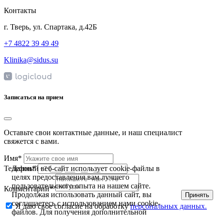
Контакты
г. Тверь, ул. Спартака, д.42Б
+7 4822 39 49 49
Klinika@sidus.su
Записаться на прием
Оставьте свои контактные данные, и наш специалист
свяжется с вами.
Имя*
Данный веб-сайт использует cookie-файлы в
Телефон*
целях предоставления вам лучшего
пользовательского опыта на нашем сайте.
Комментарий*
Продолжая использовать данный сайт, вы
Принять
соглашаетесь с использованием нами cookie-
Я даю свое согласие на обработку
персональных данных.
файлов. Для получения дополнительной