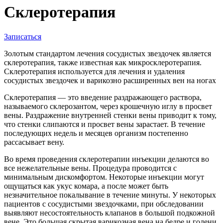
Склеротерапия
Записаться
Золотым стандартом лечения сосудистых звездочек является
склеротерапия, также известная как микросклеротерапия.
Склеротерапия используется для лечения и удаления
сосудистых звездочек и варикозно расширенных вен на ногах
Склеротерапия — это введение раздражающего раствора,
называемого склерозантом, через крошечную иглу в просвет
вены. Раздражение внутренней стенки вены приводит к тому,
что стенки слипаются и просвет вены зарастает. В течение
последующих недель и месяцев организм постепенно
рассасывает вену.
Во время проведения склеротерапии инъекции делаются во
все нежелательные вены. Процедура проводится с
минимальным дискомфортом. Некоторые инъекции могут
ощущаться как укус комара, а после может быть
незначительное покалывание в течение минуты. У некоторых
пациентов с сосудистыми звездочками, при обследовании
выявляют несостоятельность клапанов в большой подкожной
вене. Это большая скрытая варикозная вена на бедре и голени,