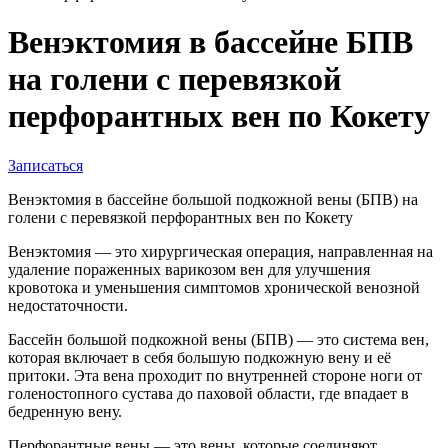
Венэктомия в бассейне БПВ
на голени с перевязкой
перфорантных вен по Кокету
Записаться
Венэктомия в бассейне большой подкожной вены (БПВ) на
голени с перевязкой перфорантных вен по Кокету
Венэктомия — это хирургическая операция, направленная на
удаление пораженных варикозом вен для улучшения
кровотока и уменьшения симптомов хронической венозной
недостаточности.
Бассейн большой подкожной вены (БПВ) — это система вен,
которая включает в себя большую подкожную вену и её
притоки. Эта вена проходит по внутренней стороне ноги от
голеностопного сустава до паховой области, где впадает в
бедренную вену.
Перфорантные вены — это вены, которые соединяют