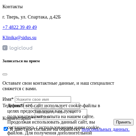
Контакты
г. Тверь, ул. Спартака, д.42Б
+7 4822 39 49 49
Klinika@sidus.su
Записаться на прием
Оставьте свои контактные данные, и наш специалист
свяжется с вами.
Имя*
Данный веб-сайт использует cookie-файлы в
Телефон*
целях предоставления вам лучшего
пользовательского опыта на нашем сайте.
Комментарий*
Продолжая использовать данный сайт, вы
Принять
соглашаетесь с использованием нами cookie-
Я даю свое согласие на обработку
персональных данных.
файлов. Для получения дополнительной