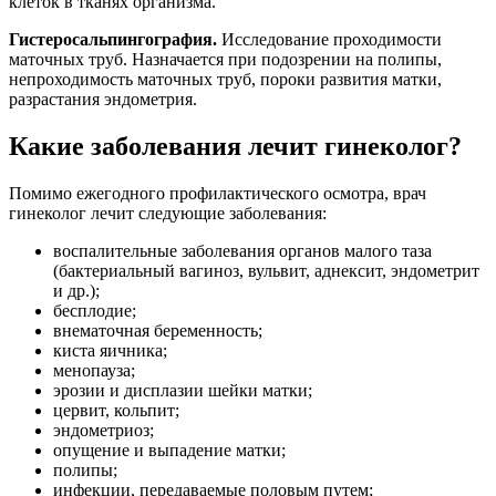
клеток в тканях организма.
Гистеросальпингография.
Исследование проходимости
маточных труб. Назначается при подозрении на полипы,
непроходимость маточных труб, пороки развития матки,
разрастания эндометрия.
Какие заболевания лечит гинеколог?
Помимо ежегодного профилактического осмотра, врач
гинеколог лечит следующие заболевания:
воспалительные заболевания органов малого таза
(бактериальный вагиноз, вульвит, аднексит, эндометрит
и др.);
бесплодие;
внематочная беременность;
киста яичника;
менопауза;
эрозии и дисплазии шейки матки;
цервит, кольпит;
эндометриоз;
опущение и выпадение матки;
полипы;
инфекции, передаваемые половым путем;