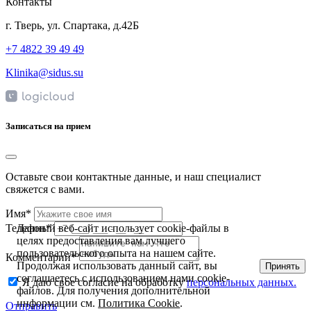
Контакты
г. Тверь, ул. Спартака, д.42Б
+7 4822 39 49 49
Klinika@sidus.su
Записаться на прием
Оставьте свои контактные данные, и наш специалист
свяжется с вами.
Имя*
Данный веб-сайт использует cookie-файлы в
Телефон*
целях предоставления вам лучшего
пользовательского опыта на нашем сайте.
Комментарий*
Продолжая использовать данный сайт, вы
Принять
соглашаетесь с использованием нами cookie-
Я даю свое согласие на обработку
персональных данных.
файлов. Для получения дополнительной
информации см.
Политика Cookie
.
Отправить